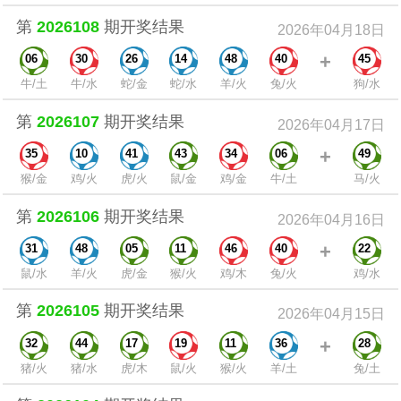
第
2026108
期开奖结果
2026年04月18日
+
06
30
26
14
48
40
45
牛/土
牛/水
蛇/金
蛇/水
羊/火
兔/火
狗/水
第
2026107
期开奖结果
2026年04月17日
+
35
10
41
43
34
06
49
猴/金
鸡/火
虎/火
鼠/金
鸡/金
牛/土
马/火
第
2026106
期开奖结果
2026年04月16日
+
31
48
05
11
46
40
22
鼠/水
羊/火
虎/金
猴/火
鸡/木
兔/火
鸡/水
第
2026105
期开奖结果
2026年04月15日
+
32
44
17
19
11
36
28
猪/火
猪/水
虎/木
鼠/火
猴/火
羊/土
兔/土