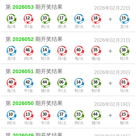
第
2026053
期开奖结果
2026年02月22日
+
16
12
33
17
41
18
15
兔/木
羊/金
狗/火
虎/木
虎/火
牛/火
龙/水
第
2026052
期开奖结果
2026年02月21日
+
15
46
14
13
40
35
38
龙/水
鸡/木
蛇/水
马/金
兔/火
猴/金
蛇/木
第
2026051
期开奖结果
2026年02月20日
+
40
42
44
06
14
38
01
兔/火
牛/金
猪/水
牛/土
蛇/水
蛇/木
马/水
第
2026050
期开奖结果
2026年02月19日
+
10
13
30
37
33
44
23
鸡/火
马/金
牛/水
马/土
狗/火
猪/水
猴/水
第
2026049
期开奖结果