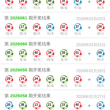
+
46
29
06
49
35
42
24
鸡/木
虎/土
牛/土
马/火
猴/金
牛/金
羊/木
第
2026061
期开奖结果
2026年03月02日
+
46
17
08
25
02
37
29
鸡/木
虎/木
猪/木
马/木
蛇/火
马/土
虎/土
第
2026060
期开奖结果
2026年03月01日
+
05
27
40
34
39
01
09
虎/金
龙/金
兔/火
鸡/金
龙/木
马/水
狗/木
第
2026059
期开奖结果
2026年02月28日
+
29
19
24
43
28
12
10
虎/土
鼠/火
羊/木
鼠/金
兔/土
羊/金
鸡/火
第
2026058
期开奖结果
2026年02月27日
+
20
38
13
21
33
40
31