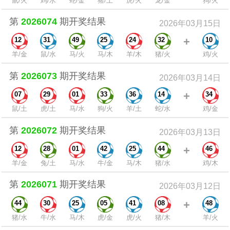
鼠/火
鸡/水
蛇/金
猪/土
虎/火
龙/金
狗/火
第
2026074
期开奖结果
2026年03月15日
+
12
31
49
25
24
32
10
羊/金
鼠/水
马/火
马/木
羊/木
猪/火
鸡/火
第
2026073
期开奖结果
2026年03月14日
+
07
29
01
33
36
14
34
鼠/土
虎/土
马/水
狗/火
羊/土
蛇/水
鸡/金
第
2026072
期开奖结果
2026年03月13日
+
12
28
01
42
25
44
46
羊/金
兔/土
马/水
牛/金
马/木
猪/水
鸡/木
第
2026071
期开奖结果
2026年03月12日
+
44
30
25
05
41
08
48
猪/水
牛/水
马/木
虎/金
虎/火
猪/木
羊/火