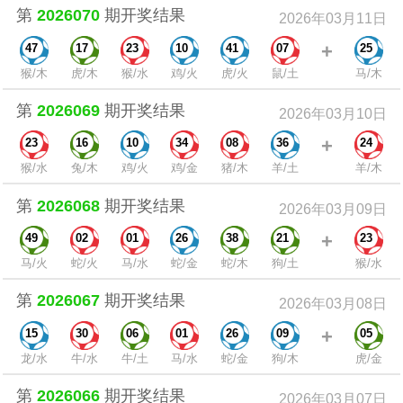
第
2026070
期开奖结果
2026年03月11日
+
47
17
23
10
41
07
25
猴/木
虎/木
猴/水
鸡/火
虎/火
鼠/土
马/木
第
2026069
期开奖结果
2026年03月10日
+
23
16
10
34
08
36
24
猴/水
兔/木
鸡/火
鸡/金
猪/木
羊/土
羊/木
第
2026068
期开奖结果
2026年03月09日
+
49
02
01
26
38
21
23
马/火
蛇/火
马/水
蛇/金
蛇/木
狗/土
猴/水
第
2026067
期开奖结果
2026年03月08日
+
15
30
06
01
26
09
05
龙/水
牛/水
牛/土
马/水
蛇/金
狗/木
虎/金
第
2026066
期开奖结果
2026年03月07日