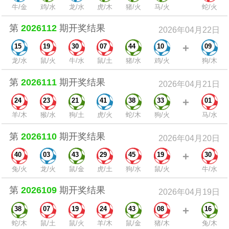
牛/金
鸡/水
龙/水
虎/木
猪/火
马/火
蛇/火
第
2026112
期开奖结果
2026年04月22日
+
15
19
30
07
44
10
09
龙/水
鼠/火
牛/水
鼠/土
猪/水
鸡/火
狗/木
第
2026111
期开奖结果
2026年04月21日
+
24
23
21
41
38
33
01
羊/木
猴/水
狗/土
虎/火
蛇/木
狗/火
马/水
第
2026110
期开奖结果
2026年04月20日
+
40
03
43
29
45
19
30
兔/火
龙/火
鼠/金
虎/土
狗/水
鼠/火
牛/水
第
2026109
期开奖结果
2026年04月19日
+
38
07
19
24
43
08
16
蛇/木
鼠/土
鼠/火
羊/木
鼠/金
猪/木
兔/木