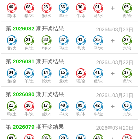
+
46
08
23
36
30
01
05
鸡/木
猪/木
猴/水
羊/土
牛/水
马/水
虎/金
第
2026082
期开奖结果
2026年03月23日
+
03
21
33
37
41
25
27
龙/火
狗/土
狗/火
马/土
虎/火
马/木
龙/金
第
2026081
期开奖结果
2026年03月22日
+
04
36
14
15
35
41
17
兔/金
羊/土
蛇/水
龙/水
猴/金
虎/火
虎/木
第
2026080
期开奖结果
2026年03月21日
+
21
18
17
48
09
42
03
狗/土
牛/火
虎/木
羊/火
狗/木
牛/金
龙/火
第
2026079
期开奖结果
2026年03月20日
49
34
06
20
04
43
35