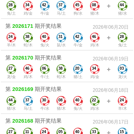
+
28
34
42
37
45
08
44
兔/土
鸡/金
牛/金
马/土
狗/水
猪/木
猪/水
第
2026171
期开奖结果
2026年06月20日
+
24
38
40
31
42
46
28
羊/木
蛇/木
兔/火
鼠/水
牛/金
鸡/木
兔/土
第
2026170
期开奖结果
2026年06月19日
+
27
46
06
38
20
34
03
龙/金
鸡/木
牛/土
蛇/木
猪/土
鸡/金
龙/火
第
2026169
期开奖结果
2026年06月18日
+
44
37
30
08
40
22
24
猪/水
马/土
牛/水
猪/木
兔/火
鸡/水
羊/木
第
2026168
期开奖结果
2026年06月17日
+
27
11
24
05
40
33
15