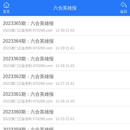
六合英雄报
首页
返回
2023365期：六合英雄报
2023澳门正版资料 670288.com
12-30 21:42
2023364期：六合英雄报
2023澳门正版资料 670288.com
12-29 21:41
2023363期：六合英雄报
2023澳门正版资料 670288.com
12-28 21:43
2023362期：六合英雄报
2023澳门正版资料 670288.com
12-27 21:42
2023361期：六合英雄报
2023澳门正版资料 670288.com
12-26 21:40
2023360期：六合英雄报
2023澳门正版资料 670288.com
12-25 21:41
2023359期：六合英雄报