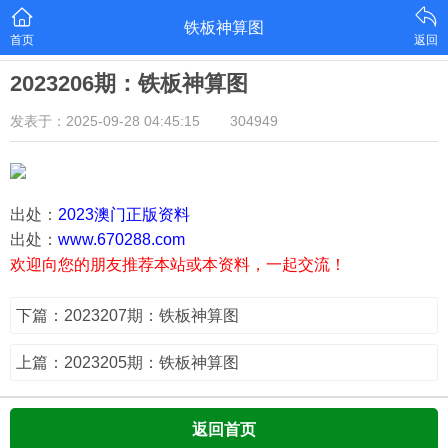
铁板神算图
首页
返回
2023206期：铁板神算图
发表于：2025-09-28 04:45:15
304949
出处：
2023澳门正版资料
出处：
www.670288.com
欢迎向您的朋友推荐本站或本资料，一起交流！
下篇：2023207期：铁板神算图
上篇：2023205期：铁板神算图
返回首页